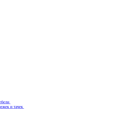
ебели
лежек и тачек