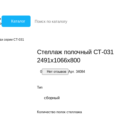
я
Каталог
о
ах серии СТ-031
Стеллаж полочный СТ-031
2491x1066x800
0
Нет отзывов
Арт.
34084
Тип
сборный
Количество полок стеллажа