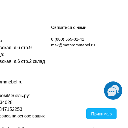
Связаться с нами
8 (800) 555-81-41
а:
msk@metprommebel.ru
ская, д.6 стр.9
а:
вская, д.6 стр.2 склад
mmebel.ru
омМебель.ру”
34028
847152253
Принимаю
рвиса на основе ваших