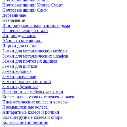
Почтовые ящики Ультра Смарт
Почтовые ящики Слим
Деревянные
Назначение
В подъезд многоквартирного дома
Из нержавеющей стали
Индивидуальные
Абонентские ящики
Ящики для спама
Замки для металлической мебели
Замки для металлических шкафов
Замки для почтовых ящиков
Замки для щитков
Замки кодовые
Замки ригельные
Замки с мастер-системой
Замки тубулярные
Электронные мебельные замки
Колеса для грузовых тележек и тачек
Пневматические колёса и камеры
Промышленные колёса
Аппаратные колеса и ролики
Большегрузные колёса и опоры
Колёса с литой резиной