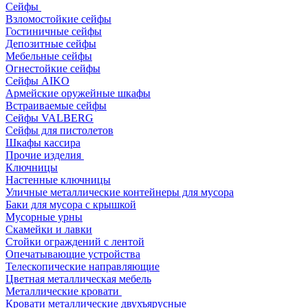
Сейфы
Взломостойкие сейфы
Гостиничные сейфы
Депозитные сейфы
Мебельные сейфы
Огнестойкие сейфы
Сейфы AIKO
Армейские оружейные шкафы
Встраиваемые сейфы
Сейфы VALBERG
Сейфы для пистолетов
Шкафы кассира
Прочие изделия
Ключницы
Настенные ключницы
Уличные металлические контейнеры для мусора
Баки для мусора с крышкой
Мусорные урны
Скамейки и лавки
Стойки ограждений с лентой
Опечатывающие устройства
Телескопические направляющие
Цветная металлическая мебель
Металлические кровати
Кровати металлические двухъярусные