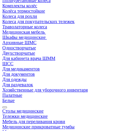
Полиуретановые колёса
Комплекты колёс
Колёса термостойкие
Колеса для рохли
Колеса для покупательских тележек
Траволаторные колеса
Медицинская мебель
Шкафы медицинские
Архивные ШМС
Одностворчатые
Двухстворчатые
Для кабинета врача ШММ
ШСС
Для медикаментов
Для документов
Для одежды
Для раздевалок
Хозяйственные для уборочного инвентаря
Палатные
Белые
Столы медицинские
Тележки медицинские
Мебель для переливания крови
Медицинские прикроватные тумбы