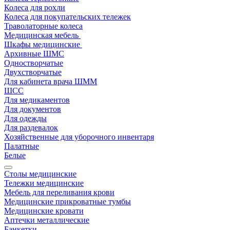
Колеса для рохли
Колеса для покупательских тележек
Траволаторные колеса
Медицинская мебель
Шкафы медицинские
Архивные ШМС
Одностворчатые
Двухстворчатые
Для кабинета врача ШММ
ШСС
Для медикаментов
Для документов
Для одежды
Для раздевалок
Хозяйственные для уборочного инвентаря
Палатные
Белые
Столы медицинские
Тележки медицинские
Мебель для переливания крови
Медицинские прикроватные тумбы
Медицинские кровати
Аптечки металлические
Банкетки