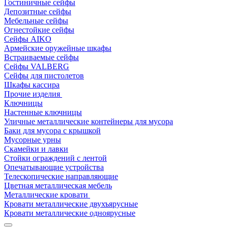
Гостиничные сейфы
Депозитные сейфы
Мебельные сейфы
Огнестойкие сейфы
Сейфы AIKO
Армейские оружейные шкафы
Встраиваемые сейфы
Сейфы VALBERG
Сейфы для пистолетов
Шкафы кассира
Прочие изделия
Ключницы
Настенные ключницы
Уличные металлические контейнеры для мусора
Баки для мусора с крышкой
Мусорные урны
Скамейки и лавки
Стойки ограждений с лентой
Опечатывающие устройства
Телескопические направляющие
Цветная металлическая мебель
Металлические кровати
Кровати металлические двухъярусные
Кровати металлические одноярусные