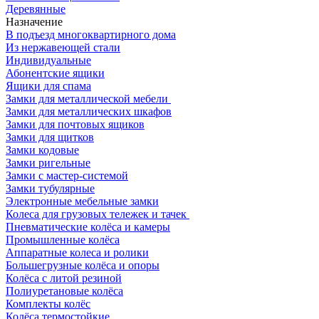
Деревянные
Назначение
В подъезд многоквартирного дома
Из нержавеющей стали
Индивидуальные
Абонентские ящики
Ящики для спама
Замки для металлической мебели
Замки для металлических шкафов
Замки для почтовых ящиков
Замки для щитков
Замки кодовые
Замки ригельные
Замки с мастер-системой
Замки тубулярные
Электронные мебельные замки
Колеса для грузовых тележек и тачек
Пневматические колёса и камеры
Промышленные колёса
Аппаратные колеса и ролики
Большегрузные колёса и опоры
Колёса с литой резиной
Полиуретановые колёса
Комплекты колёс
Колёса термостойкие