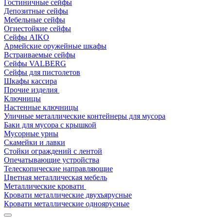
Гостиничные сейфы
Депозитные сейфы
Мебельные сейфы
Огнестойкие сейфы
Сейфы AIKO
Армейские оружейные шкафы
Встраиваемые сейфы
Сейфы VALBERG
Сейфы для пистолетов
Шкафы кассира
Прочие изделия
Ключницы
Настенные ключницы
Уличные металлические контейнеры для мусора
Баки для мусора с крышкой
Мусорные урны
Скамейки и лавки
Стойки ограждений с лентой
Опечатывающие устройства
Телескопические направляющие
Цветная металлическая мебель
Металлические кровати
Кровати металлические двухъярусные
Кровати металлические одноярусные