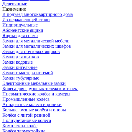
Деревянные
Назначение
В подъезд многоквартирного дома
Из нержавеющей стали
Индивидуальные
Абонентские ящики
Ящики для спама
Замки для металлической мебели
Замки для металлических шкафов
Замки для почтовых ящиков
Замки для щитков
Замки кодовые
Замки ригельные
Замки с мастер-системой
Замки тубулярные
Электронные мебельные замки
Колеса для грузовых тележек и тачек
Пневматические колёса и камеры
Промышленные колёса
Аппаратные колеса и ролики
Большегрузные колёса и опоры
Колёса с литой резиной
Полиуретановые колёса
Комплекты колёс
Колёса термостойкие