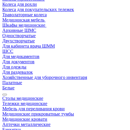
Колеса для рохли
Колеса для покупательских тележек
Траволаторные колеса
Медицинская мебель
Шкафы медицинские
Архивные ШМС
Одностворчатые
Двухстворчатые
Для кабинета врача ШММ
ШСС
Для медикаментов
Для документов
Для одежды
Для раздевалок
Хозяйственные для уборочного инвентаря
Палатные
Белые
Столы медицинские
Тележки медицинские
Мебель для переливания крови
Медицинские прикроватные тумбы
Медицинские кровати
Аптечки металлические
Банкетки