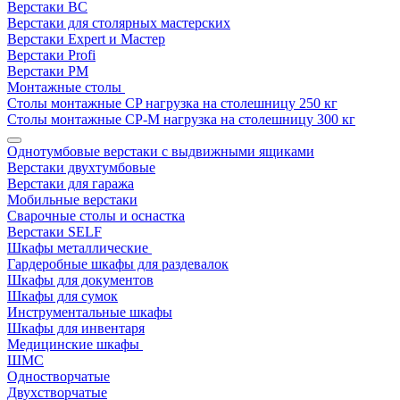
Верстаки ВС
Верстаки для столярных мастерских
Верстаки Expert и Мастер
Верстаки Profi
Верстаки РМ
Монтажные столы
Столы монтажные СP нагрузка на столешницу 250 кг
Столы монтажные СР-М нагрузка на столешницу 300 кг
Однотумбовые верстаки с выдвижными ящиками
Верстаки двухтумбовые
Верстаки для гаража
Мобильные верстаки
Сварочные столы и оснастка
Верстаки SELF
Шкафы металлические
Гардеробные шкафы для раздевалок
Шкафы для документов
Шкафы для сумок
Инструментальные шкафы
Шкафы для инвентаря
Медицинские шкафы
ШМС
Одностворчатые
Двухстворчатые