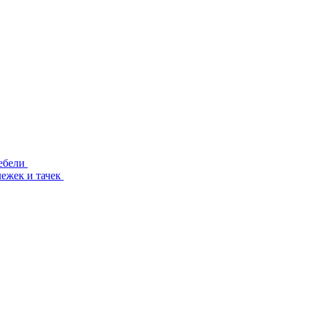
ебели
лежек и тачек