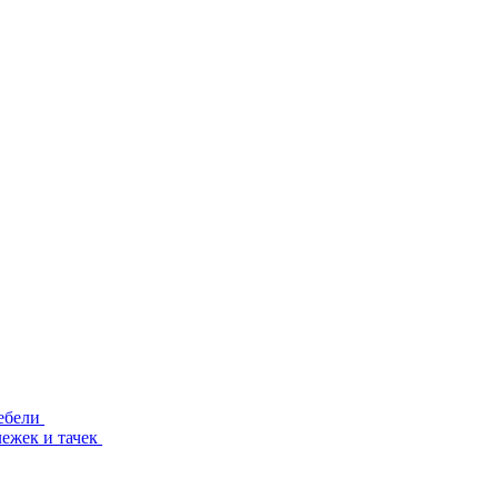
ебели
лежек и тачек