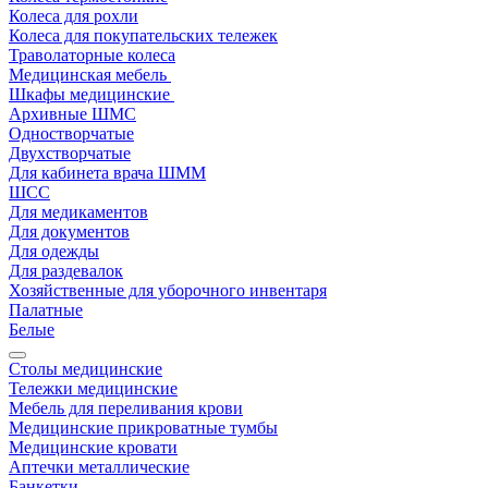
Колеса для рохли
Колеса для покупательских тележек
Траволаторные колеса
Медицинская мебель
Шкафы медицинские
Архивные ШМС
Одностворчатые
Двухстворчатые
Для кабинета врача ШММ
ШСС
Для медикаментов
Для документов
Для одежды
Для раздевалок
Хозяйственные для уборочного инвентаря
Палатные
Белые
Столы медицинские
Тележки медицинские
Мебель для переливания крови
Медицинские прикроватные тумбы
Медицинские кровати
Аптечки металлические
Банкетки