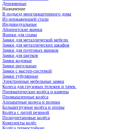
Деревянные
Назначение
В подъезд многоквартирного дома
Из нержавеющей стали
Индивидуальные
Абонентские ящики
Ящики для спама
Замки для металлической мебели
Замки для металлических шкафов
Замки для почтовых ящиков
Замки для щитков
Замки кодовые
Замки ригельные
Замки с мастер-системой
Замки тубулярные
Электронные мебельные замки
Колеса для грузовых тележек и тачек
Пневматические колёса и камеры
Промышленные колёса
Аппаратные колеса и ролики
Большегрузные колёса и опоры
Колёса с литой резиной
Полиуретановые колёса
Комплекты колёс
Колёса термостойкие