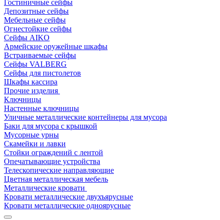
Гостиничные сейфы
Депозитные сейфы
Мебельные сейфы
Огнестойкие сейфы
Сейфы AIKO
Армейские оружейные шкафы
Встраиваемые сейфы
Сейфы VALBERG
Сейфы для пистолетов
Шкафы кассира
Прочие изделия
Ключницы
Настенные ключницы
Уличные металлические контейнеры для мусора
Баки для мусора с крышкой
Мусорные урны
Скамейки и лавки
Стойки ограждений с лентой
Опечатывающие устройства
Телескопические направляющие
Цветная металлическая мебель
Металлические кровати
Кровати металлические двухъярусные
Кровати металлические одноярусные