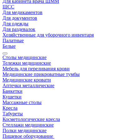
Для кабинета врача ШММ
ШСС
Для медикаментов
Для документов
Для одежды
Для раздевалок
Хозяйственные для уборочного инвентаря
Палатные
Белые
Столы медицинские
Тележки медицинские
Мебель для переливания крови
Медицинские прикроватные тумбы
Медицинские кровати
Аптечки металлические
Банкетки
Кушетки
Массажные столы
Кресла
Табуреты
Косметологические кресла
Стеллажи медицинские
Полки медицинские
Пищевое оборудование