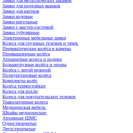
Замки для металлических шкафов
Замки для почтовых ящиков
Замки для щитков
Замки кодовые
Замки ригельные
Замки с мастер-системой
Замки тубулярные
Электронные мебельные замки
Колеса для грузовых тележек и тачек
Пневматические колёса и камеры
Промышленные колёса
Аппаратные колеса и ролики
Большегрузные колёса и опоры
Колёса с литой резиной
Полиуретановые колёса
Комплекты колёс
Колёса термостойкие
Колеса для рохли
Колеса для покупательских тележек
Траволаторные колеса
Медицинская мебель
Шкафы медицинские
Архивные ШМС
Одностворчатые
Двухстворчатые