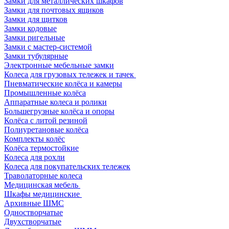
Замки для металлических шкафов
Замки для почтовых ящиков
Замки для щитков
Замки кодовые
Замки ригельные
Замки с мастер-системой
Замки тубулярные
Электронные мебельные замки
Колеса для грузовых тележек и тачек
Пневматические колёса и камеры
Промышленные колёса
Аппаратные колеса и ролики
Большегрузные колёса и опоры
Колёса с литой резиной
Полиуретановые колёса
Комплекты колёс
Колёса термостойкие
Колеса для рохли
Колеса для покупательских тележек
Траволаторные колеса
Медицинская мебель
Шкафы медицинские
Архивные ШМС
Одностворчатые
Двухстворчатые