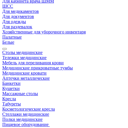
Для кабинета врача ШММ
ШСС
Для медикаментов
Для документов
Для одежды
Для раздевалок
Хозяйственные для уборочного инвентаря
Палатные
Белые
Столы медицинские
Тележки медицинские
Мебель для переливания крови
Медицинские прикроватные тумбы
Медицинские кровати
Аптечки металлические
Банкетки
Кушетки
Массажные столы
Кресла
Табуреты
Косметологические кресла
Стеллажи медицинские
Полки медицинские
Пищевое оборудование