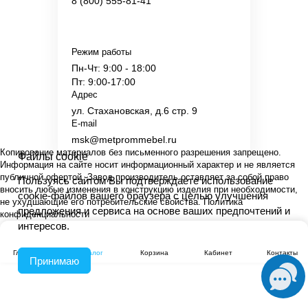
8 (800) 555-81-41
Режим работы
Пн-Чт: 9:00 - 18:00
Пт: 9:00-17:00
Адрес
ул. Стахановская, д.6 стр. 9
E-mail
msk@metprommebel.ru
Копирование материалов без письменного разрешения запрещено.
Файлы cookie
Информация на сайте носит информационный характер и не является
публичной офертой. Завод производитель оставляет за собой право
Пользуясь сайтом Вы подтверждаете использование
вносить любые изменения в конструкцию изделия при необходимости,
cookie-файлов вашего браузера с целью улучшения
не ухудшающие его потребительские свойства.
Политика
предложения и сервиса на основе ваших предпочтений и
конфиденциальности
интересов.
Главная
Каталог
Корзина
Кабинет
Контакты
Принимаю