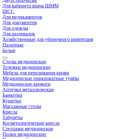
Двухстворчатые
Для кабинета врача ШММ
ШСС
Для медикаментов
Для документов
Для одежды
Для раздевалок
Хозяйственные для уборочного инвентаря
Палатные
Белые
Столы медицинские
Тележки медицинские
Мебель для переливания крови
Медицинские прикроватные тумбы
Медицинские кровати
Аптечки металлические
Банкетки
Кушетки
Массажные столы
Кресла
Табуреты
Косметологические кресла
Стеллажи медицинские
Полки медицинские