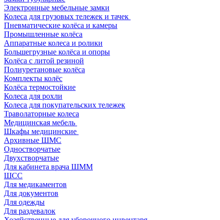
Электронные мебельные замки
Колеса для грузовых тележек и тачек
Пневматические колёса и камеры
Промышленные колёса
Аппаратные колеса и ролики
Большегрузные колёса и опоры
Колёса с литой резиной
Полиуретановые колёса
Комплекты колёс
Колёса термостойкие
Колеса для рохли
Колеса для покупательских тележек
Траволаторные колеса
Медицинская мебель
Шкафы медицинские
Архивные ШМС
Одностворчатые
Двухстворчатые
Для кабинета врача ШММ
ШСС
Для медикаментов
Для документов
Для одежды
Для раздевалок
Хозяйственные для уборочного инвентаря