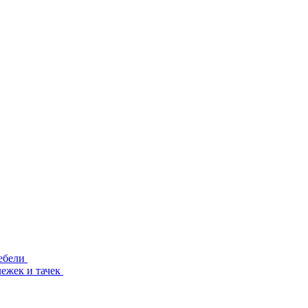
ебели
лежек и тачек