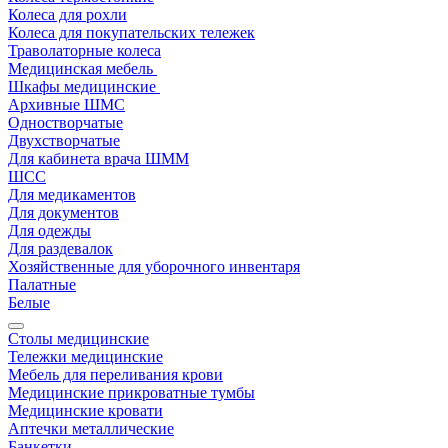
Колеса для рохли
Колеса для покупательских тележек
Траволаторные колеса
Медицинская мебель
Шкафы медицинские
Архивные ШМС
Одностворчатые
Двухстворчатые
Для кабинета врача ШММ
ШСС
Для медикаментов
Для документов
Для одежды
Для раздевалок
Хозяйственные для уборочного инвентаря
Палатные
Белые
Столы медицинские
Тележки медицинские
Мебель для переливания крови
Медицинские прикроватные тумбы
Медицинские кровати
Аптечки металлические
Банкетки