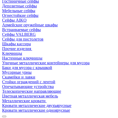
Гостиничные сейфы
Депозитные сейфы
Мебельные сейфы
Огнестойкие сейфы
Сейфы AIKO
Армейские оружейные шкафы
Встраиваемые сейфы
Сейфы VALBERG
Сейфы для пистолетов
Шкафы кассира
Прочие изделия
Ключницы
Настенные ключницы
Уличные металлические контейнеры для мусора
Баки для мусора с крышкой
Мусорные урны
Скамейки и лавки
Стойки ограждений с лентой
Опечатывающие устройства
Телескопические направляющие
Цветная металлическая мебель
Металлические кровати
Кровати металлические двухъярусные
Кровати металлические одноярусные