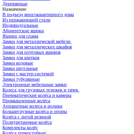
Деревянные
Назначение
В подъезд многоквартирного дома
Из нержавеющей стали
Индивидуальные
Абонентские ящики
Ящики для спама
Замки для металлической мебели
Замки для металлических шкафов
Замки для почтовых ящиков
Замки для щитков
Замки кодовые
Замки ригельные
Замки с мастер-системой
Замки тубулярные
Электронные мебельные замки
Колеса для грузовых тележек и тачек
Пневматические колёса и камеры
Промышленные колёса
Аппаратные колеса и ролики
Большегрузные колёса и опоры
Колёса с литой резиной
Полиуретановые колёса
Комплекты колёс
Колёса термостойкие