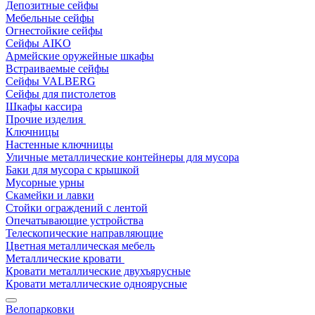
Депозитные сейфы
Мебельные сейфы
Огнестойкие сейфы
Сейфы AIKO
Армейские оружейные шкафы
Встраиваемые сейфы
Сейфы VALBERG
Сейфы для пистолетов
Шкафы кассира
Прочие изделия
Ключницы
Настенные ключницы
Уличные металлические контейнеры для мусора
Баки для мусора с крышкой
Мусорные урны
Скамейки и лавки
Стойки ограждений с лентой
Опечатывающие устройства
Телескопические направляющие
Цветная металлическая мебель
Металлические кровати
Кровати металлические двухъярусные
Кровати металлические одноярусные
Велопарковки