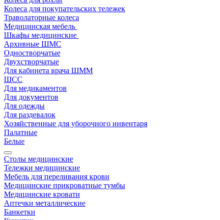
Колеса для покупательских тележек
Траволаторные колеса
Медицинская мебель
Шкафы медицинские
Архивные ШМС
Одностворчатые
Двухстворчатые
Для кабинета врача ШММ
ШСС
Для медикаментов
Для документов
Для одежды
Для раздевалок
Хозяйственные для уборочного инвентаря
Палатные
Белые
Столы медицинские
Тележки медицинские
Мебель для переливания крови
Медицинские прикроватные тумбы
Медицинские кровати
Аптечки металлические
Банкетки