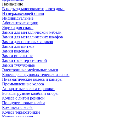
Назначение
В подъезд многоквартирного дома
Из нержавеющей стали
Индивидуальные
Абонентские ящики
Ящики для спама
Замки для металлической мебели
Замки для металлических шкафов
Замки для почтовых ящиков
Замки для щитков
Замки кодовые
Замки ригельные
Замки с мастер-системой
Замки тубулярные
Электронные мебельные замки
Колеса для грузовых тележек и тачек
Пневматические колёса и камеры
Промышленные колёса
Аппаратные колеса и ролики
Большегрузные колёса и опоры
Колёса с литой резиной
Полиуретановые колёса
Комплекты колёс
Колёса термостойкие
Колеса для рохли