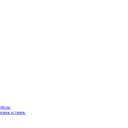
ебели
лежек и тачек