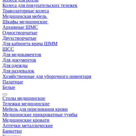
Колеса для покупательских тележек
Траволаторные колеса
Медицинская мебель
Шкафы медицинские
Архивные ШМС
Одностворчатые
Двухстворчатые
Для кабинета врача ШММ
ШСС
Для медикаментов
Для документов
Для одежды
Для раздевалок
Хозяйственные для уборочного инвентаря
Палатные
Белые
Столы медицинские
Тележки медицинские
Мебель для переливания крови
Медицинские прикроватные тумбы
Медицинские кровати
Аптечки металлические
Банкетки