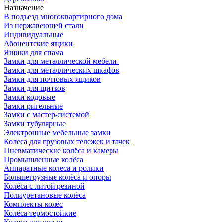
Назначение
В подъезд многоквартирного дома
Из нержавеющей стали
Индивидуальные
Абонентские ящики
Ящики для спама
Замки для металлической мебели
Замки для металлических шкафов
Замки для почтовых ящиков
Замки для щитков
Замки кодовые
Замки ригельные
Замки с мастер-системой
Замки тубулярные
Электронные мебельные замки
Колеса для грузовых тележек и тачек
Пневматические колёса и камеры
Промышленные колёса
Аппаратные колеса и ролики
Большегрузные колёса и опоры
Колёса с литой резиной
Полиуретановые колёса
Комплекты колёс
Колёса термостойкие
Колеса для рохли