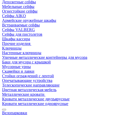
Депозитные сейфы
Мебельные сейфы
Огнестойкие сейфы
Сейфы AIKO
Армейские оружейные шкафы
Встраиваемые сейфы
Сейфы VALBERG
Сейфы для пистолетов
Шкафы кассира
Прочие изделия
Ключницы
Настенные ключницы
Уличные металлические контейнеры для мусора
Баки для мусора с крышкой
Мусорные урны
Скамейки и лавки
Стойки ограждений с лентой
Опечатывающие устройства
Телескопические направляющие
Цветная металлическая мебель
Металлические кровати
Кровати металлические двухъярусные
Кровати металлические одноярусные
Велопарковки