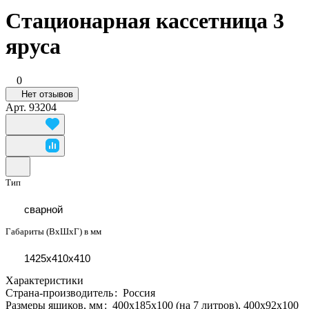
Стационарная кассетница 3
яруса
0
Нет отзывов
Арт.
93204
Тип
сварной
Габариты (ВхШхГ) в мм
1425х410х410
Характеристики
Страна-производитель
:
Россия
Размеры ящиков, мм
:
400х185х100 (на 7 литров), 400х92х100