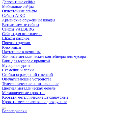
Депозитные сейфы
Мебельные сейфы
Огнестойкие сейфы
Сейфы AIKO
Армейские оружейные шкафы
Встраиваемые сейфы
Сейфы VALBERG
Сейфы для пистолетов
Шкафы кассира
Прочие изделия
Ключницы
Настенные ключницы
Уличные металлические контейнеры для мусора
Баки для мусора с крышкой
Мусорные урны
Скамейки и лавки
Стойки ограждений с лентой
Опечатывающие устройства
Телескопические направляющие
Цветная металлическая мебель
Металлические кровати
Кровати металлические двухъярусные
Кровати металлические одноярусные
Велопарковки