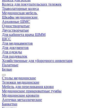
Колеса для покупательских тележек
Траволаторные колеса
Медицинская мебель
Шкафы медицинские
Архивные ШМС
Одностворчатые
Двухстворчатые
Для кабинета врача ШММ
ШСС
Для медикаментов
Для документов
Для одежды
Для раздевалок
Хозяйственные для уборочного инвентаря
Палатные
Белые
Столы медицинские
Тележки медицинские
Мебель для переливания крови
Медицинские прикроватные тумбы
Медицинские кровати
Аптечки металлические
Банкетки