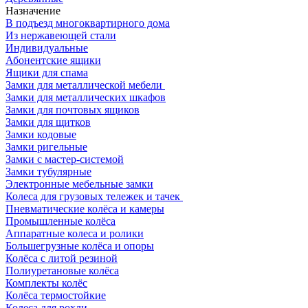
Назначение
В подъезд многоквартирного дома
Из нержавеющей стали
Индивидуальные
Абонентские ящики
Ящики для спама
Замки для металлической мебели
Замки для металлических шкафов
Замки для почтовых ящиков
Замки для щитков
Замки кодовые
Замки ригельные
Замки с мастер-системой
Замки тубулярные
Электронные мебельные замки
Колеса для грузовых тележек и тачек
Пневматические колёса и камеры
Промышленные колёса
Аппаратные колеса и ролики
Большегрузные колёса и опоры
Колёса с литой резиной
Полиуретановые колёса
Комплекты колёс
Колёса термостойкие
Колеса для рохли