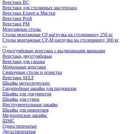
Верстаки ВС
Верстаки для столярных мастерских
Верстаки Expert и Мастер
Верстаки Profi
Верстаки РМ
Монтажные столы
Столы монтажные СP нагрузка на столешницу 250 кг
Столы монтажные СР-М нагрузка на столешницу 300 кг
Однотумбовые верстаки с выдвижными ящиками
Верстаки двухтумбовые
Верстаки для гаража
Мобильные верстаки
Сварочные столы и оснастка
Верстаки SELF
Шкафы металлические
Гардеробные шкафы для раздевалок
Шкафы для документов
Шкафы для сумок
Инструментальные шкафы
Шкафы для инвентаря
Медицинские шкафы
ШМС
Одностворчатые
Двухстворчатые