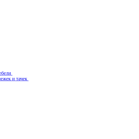
ебели
лежек и тачек