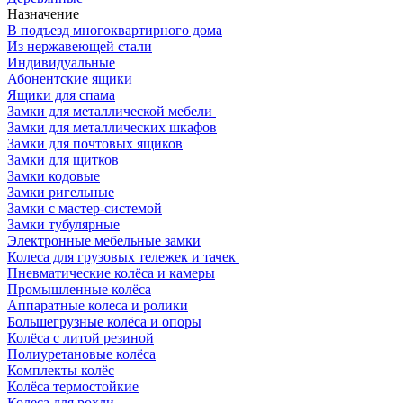
Назначение
В подъезд многоквартирного дома
Из нержавеющей стали
Индивидуальные
Абонентские ящики
Ящики для спама
Замки для металлической мебели
Замки для металлических шкафов
Замки для почтовых ящиков
Замки для щитков
Замки кодовые
Замки ригельные
Замки с мастер-системой
Замки тубулярные
Электронные мебельные замки
Колеса для грузовых тележек и тачек
Пневматические колёса и камеры
Промышленные колёса
Аппаратные колеса и ролики
Большегрузные колёса и опоры
Колёса с литой резиной
Полиуретановые колёса
Комплекты колёс
Колёса термостойкие
Колеса для рохли