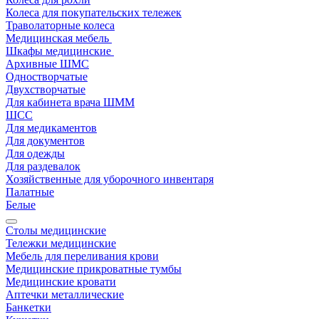
Колеса для покупательских тележек
Траволаторные колеса
Медицинская мебель
Шкафы медицинские
Архивные ШМС
Одностворчатые
Двухстворчатые
Для кабинета врача ШММ
ШСС
Для медикаментов
Для документов
Для одежды
Для раздевалок
Хозяйственные для уборочного инвентаря
Палатные
Белые
Столы медицинские
Тележки медицинские
Мебель для переливания крови
Медицинские прикроватные тумбы
Медицинские кровати
Аптечки металлические
Банкетки