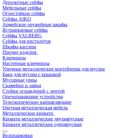
Депозитные сейфы
Мебельные сейфы
Огнестойкие сейфы
Сейфы AIKO
Армейские оружейные шкафы
Встраиваемые сейфы
Сейфы VALBERG
Сейфы для пистолетов
Шкафы кассира
Прочие изделия
Ключницы
Настенные ключницы
Уличные металлические контейнеры для мусора
Баки для мусора с крышкой
Мусорные урны
Скамейки и лавки
Стойки ограждений с лентой
Опечатывающие устройства
Телескопические направляющие
Цветная металлическая мебель
Металлические кровати
Кровати металлические двухъярусные
Кровати металлические одноярусные
Велопарковки