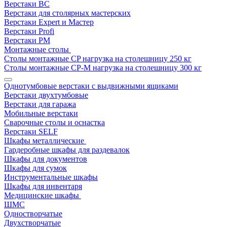
Верстаки ВС
Верстаки для столярных мастерских
Верстаки Expert и Мастер
Верстаки Profi
Верстаки РМ
Монтажные столы
Столы монтажные СP нагрузка на столешницу 250 кг
Столы монтажные СР-М нагрузка на столешницу 300 кг
Однотумбовые верстаки с выдвижными ящиками
Верстаки двухтумбовые
Верстаки для гаража
Мобильные верстаки
Сварочные столы и оснастка
Верстаки SELF
Шкафы металлические
Гардеробные шкафы для раздевалок
Шкафы для документов
Шкафы для сумок
Инструментальные шкафы
Шкафы для инвентаря
Медицинские шкафы
ШМС
Одностворчатые
Двухстворчатые