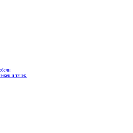
ебели
лежек и тачек