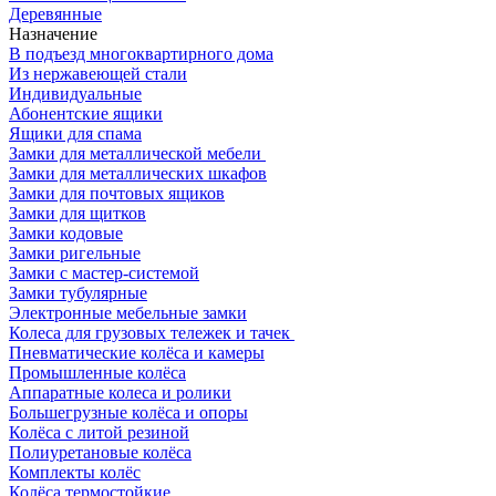
Деревянные
Назначение
В подъезд многоквартирного дома
Из нержавеющей стали
Индивидуальные
Абонентские ящики
Ящики для спама
Замки для металлической мебели
Замки для металлических шкафов
Замки для почтовых ящиков
Замки для щитков
Замки кодовые
Замки ригельные
Замки с мастер-системой
Замки тубулярные
Электронные мебельные замки
Колеса для грузовых тележек и тачек
Пневматические колёса и камеры
Промышленные колёса
Аппаратные колеса и ролики
Большегрузные колёса и опоры
Колёса с литой резиной
Полиуретановые колёса
Комплекты колёс
Колёса термостойкие