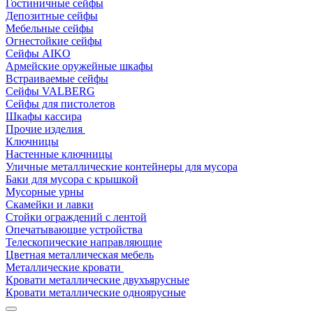
Гостиничные сейфы
Депозитные сейфы
Мебельные сейфы
Огнестойкие сейфы
Сейфы AIKO
Армейские оружейные шкафы
Встраиваемые сейфы
Сейфы VALBERG
Сейфы для пистолетов
Шкафы кассира
Прочие изделия
Ключницы
Настенные ключницы
Уличные металлические контейнеры для мусора
Баки для мусора с крышкой
Мусорные урны
Скамейки и лавки
Стойки ограждений с лентой
Опечатывающие устройства
Телескопические направляющие
Цветная металлическая мебель
Металлические кровати
Кровати металлические двухъярусные
Кровати металлические одноярусные