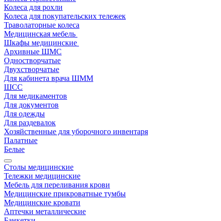
Колеса для рохли
Колеса для покупательских тележек
Траволаторные колеса
Медицинская мебель
Шкафы медицинские
Архивные ШМС
Одностворчатые
Двухстворчатые
Для кабинета врача ШММ
ШСС
Для медикаментов
Для документов
Для одежды
Для раздевалок
Хозяйственные для уборочного инвентаря
Палатные
Белые
Столы медицинские
Тележки медицинские
Мебель для переливания крови
Медицинские прикроватные тумбы
Медицинские кровати
Аптечки металлические
Банкетки