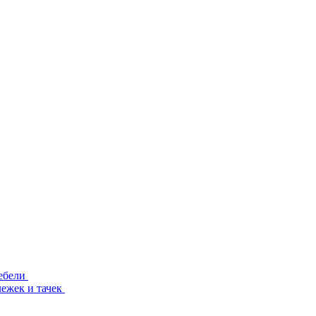
ебели
лежек и тачек