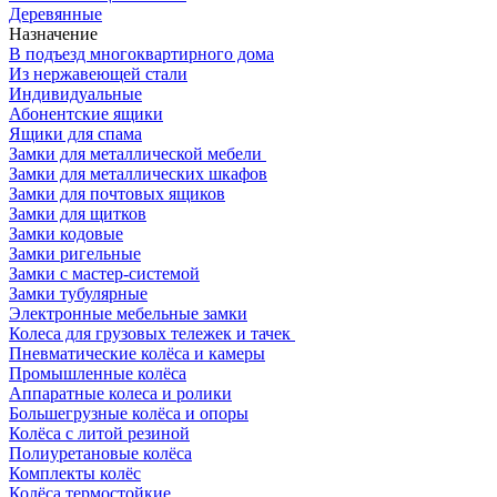
Деревянные
Назначение
В подъезд многоквартирного дома
Из нержавеющей стали
Индивидуальные
Абонентские ящики
Ящики для спама
Замки для металлической мебели
Замки для металлических шкафов
Замки для почтовых ящиков
Замки для щитков
Замки кодовые
Замки ригельные
Замки с мастер-системой
Замки тубулярные
Электронные мебельные замки
Колеса для грузовых тележек и тачек
Пневматические колёса и камеры
Промышленные колёса
Аппаратные колеса и ролики
Большегрузные колёса и опоры
Колёса с литой резиной
Полиуретановые колёса
Комплекты колёс
Колёса термостойкие