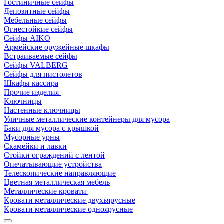
Гостиничные сейфы
Депозитные сейфы
Мебельные сейфы
Огнестойкие сейфы
Сейфы AIKO
Армейские оружейные шкафы
Встраиваемые сейфы
Сейфы VALBERG
Сейфы для пистолетов
Шкафы кассира
Прочие изделия
Ключницы
Настенные ключницы
Уличные металлические контейнеры для мусора
Баки для мусора с крышкой
Мусорные урны
Скамейки и лавки
Стойки ограждений с лентой
Опечатывающие устройства
Телескопические направляющие
Цветная металлическая мебель
Металлические кровати
Кровати металлические двухъярусные
Кровати металлические одноярусные