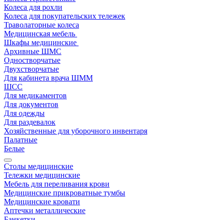
Колеса для рохли
Колеса для покупательских тележек
Траволаторные колеса
Медицинская мебель
Шкафы медицинские
Архивные ШМС
Одностворчатые
Двухстворчатые
Для кабинета врача ШММ
ШСС
Для медикаментов
Для документов
Для одежды
Для раздевалок
Хозяйственные для уборочного инвентаря
Палатные
Белые
Столы медицинские
Тележки медицинские
Мебель для переливания крови
Медицинские прикроватные тумбы
Медицинские кровати
Аптечки металлические
Банкетки