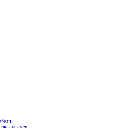
ебели
лежек и тачек