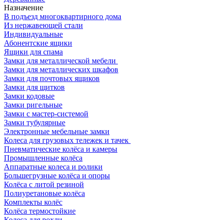
Назначение
В подъезд многоквартирного дома
Из нержавеющей стали
Индивидуальные
Абонентские ящики
Ящики для спама
Замки для металлической мебели
Замки для металлических шкафов
Замки для почтовых ящиков
Замки для щитков
Замки кодовые
Замки ригельные
Замки с мастер-системой
Замки тубулярные
Электронные мебельные замки
Колеса для грузовых тележек и тачек
Пневматические колёса и камеры
Промышленные колёса
Аппаратные колеса и ролики
Большегрузные колёса и опоры
Колёса с литой резиной
Полиуретановые колёса
Комплекты колёс
Колёса термостойкие
Колеса для рохли