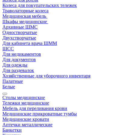
Колеса для покупательских тележек
Траволаторные колеса
Медицинская мебель
Шкафы медицинские
Архивные ШМС
Одностворчатые
Двухстворчатые
Для кабинета врача ШММ
ШСС
Для медикаментов
Для документов
Для одежды
Для раздевалок
Хозяйственные для уборочного инвентаря
Палатные
Белые
Столы медицинские
Тележки медицинские
Мебель для переливания крови
Медицинские прикроватные тумбы
Медицинские кровати
Аптечки металлические
Банкетки