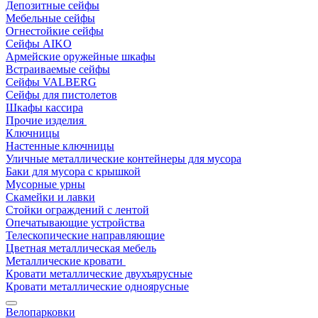
Депозитные сейфы
Мебельные сейфы
Огнестойкие сейфы
Сейфы AIKO
Армейские оружейные шкафы
Встраиваемые сейфы
Сейфы VALBERG
Сейфы для пистолетов
Шкафы кассира
Прочие изделия
Ключницы
Настенные ключницы
Уличные металлические контейнеры для мусора
Баки для мусора с крышкой
Мусорные урны
Скамейки и лавки
Стойки ограждений с лентой
Опечатывающие устройства
Телескопические направляющие
Цветная металлическая мебель
Металлические кровати
Кровати металлические двухъярусные
Кровати металлические одноярусные
Велопарковки