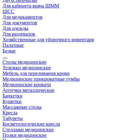
Двухстворчатые
Для кабинета врача ШММ
ШСС
Для медикаментов
Для документов
Для одежды
Для раздевалок
Хозяйственные для уборочного инвентаря
Палатные
Белые
Столы медицинские
Тележки медицинские
Мебель для переливания крови
Медицинские прикроватные тумбы
Медицинские кровати
Аптечки металлические
Банкетки
Кушетки
Массажные столы
Кресла
Табуреты
Косметологические кресла
Стеллажи медицинские
Полки медицинские