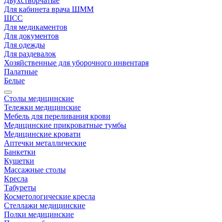
Двухстворчатые
Для кабинета врача ШММ
ШСС
Для медикаментов
Для документов
Для одежды
Для раздевалок
Хозяйственные для уборочного инвентаря
Палатные
Белые
Столы медицинские
Тележки медицинские
Мебель для переливания крови
Медицинские прикроватные тумбы
Медицинские кровати
Аптечки металлические
Банкетки
Кушетки
Массажные столы
Кресла
Табуреты
Косметологические кресла
Стеллажи медицинские
Полки медицинские