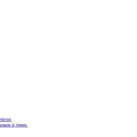
ебели
лежек и тачек