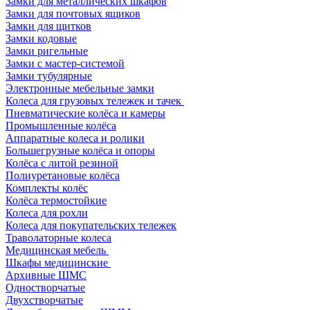
Замки для металлических шкафов
Замки для почтовых ящиков
Замки для щитков
Замки кодовые
Замки ригельные
Замки с мастер-системой
Замки тубулярные
Электронные мебельные замки
Колеса для грузовых тележек и тачек
Пневматические колёса и камеры
Промышленные колёса
Аппаратные колеса и ролики
Большегрузные колёса и опоры
Колёса с литой резиной
Полиуретановые колёса
Комплекты колёс
Колёса термостойкие
Колеса для рохли
Колеса для покупательских тележек
Траволаторные колеса
Медицинская мебель
Шкафы медицинские
Архивные ШМС
Одностворчатые
Двухстворчатые