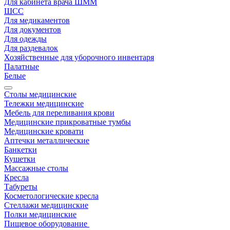
Для кабинета врача ШММ
ШСС
Для медикаментов
Для документов
Для одежды
Для раздевалок
Хозяйственные для уборочного инвентаря
Палатные
Белые
Столы медицинские
Тележки медицинские
Мебель для переливания крови
Медицинские прикроватные тумбы
Медицинские кровати
Аптечки металлические
Банкетки
Кушетки
Массажные столы
Кресла
Табуреты
Косметологические кресла
Стеллажи медицинские
Полки медицинские
Пищевое оборудование