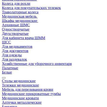
Колеса для рохли
Колеса для покупательских тележек
Траволаторные колеса
Медицинская мебель
Шкафы медицинские
Архивные ШМС
Одностворчатые
Двухстворчатые
Для кабинета врача ШММ
ШСС
Для медикаментов
Для документов
Для одежды
Для раздевалок
Хозяйственные для уборочного инвентаря
Палатные
Белые
Столы медицинские
Тележки медицинские
Мебель для переливания крови
Медицинские прикроватные тумбы
Медицинские кровати
Аптечки металлические
Банкетки