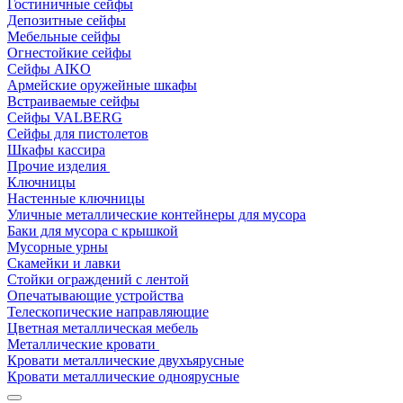
Гостиничные сейфы
Депозитные сейфы
Мебельные сейфы
Огнестойкие сейфы
Сейфы AIKO
Армейские оружейные шкафы
Встраиваемые сейфы
Сейфы VALBERG
Сейфы для пистолетов
Шкафы кассира
Прочие изделия
Ключницы
Настенные ключницы
Уличные металлические контейнеры для мусора
Баки для мусора с крышкой
Мусорные урны
Скамейки и лавки
Стойки ограждений с лентой
Опечатывающие устройства
Телескопические направляющие
Цветная металлическая мебель
Металлические кровати
Кровати металлические двухъярусные
Кровати металлические одноярусные