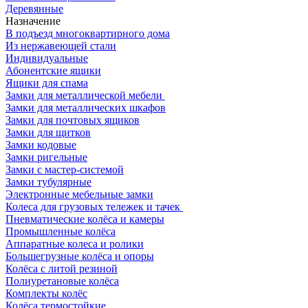
Деревянные
Назначение
В подъезд многоквартирного дома
Из нержавеющей стали
Индивидуальные
Абонентские ящики
Ящики для спама
Замки для металлической мебели
Замки для металлических шкафов
Замки для почтовых ящиков
Замки для щитков
Замки кодовые
Замки ригельные
Замки с мастер-системой
Замки тубулярные
Электронные мебельные замки
Колеса для грузовых тележек и тачек
Пневматические колёса и камеры
Промышленные колёса
Аппаратные колеса и ролики
Большегрузные колёса и опоры
Колёса с литой резиной
Полиуретановые колёса
Комплекты колёс
Колёса термостойкие