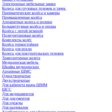
Электронные мебельные замки
Колеса для грузовых тележек и тачек
Пневматические колёса и камеры
Промышленные колёса
Аппаратные колеса и ролики
Большегрузные колёса и опоры
Колёса с литой резиной
Полиуретановые колёса
Комплекты колёс
Колёса термостойкие
Колеса для рохли
Колеса для покупательских тележек
Траволаторные колеса
Медицинская мебель
Шкафы медицинские
Архивные ШМС
Одностворчатые
Двухстворчатые
Для кабинета врача ШММ
ШСС
Для медикаментов
Для документов
Для одежды
Для раздевалок
Хозяйственные для уборочного инвентаря