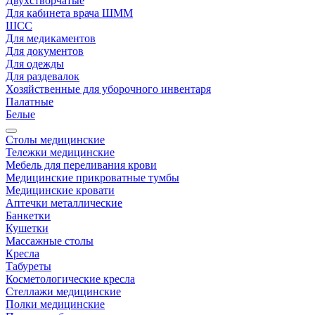
Двухстворчатые
Для кабинета врача ШММ
ШСС
Для медикаментов
Для документов
Для одежды
Для раздевалок
Хозяйственные для уборочного инвентаря
Палатные
Белые
Столы медицинские
Тележки медицинские
Мебель для переливания крови
Медицинские прикроватные тумбы
Медицинские кровати
Аптечки металлические
Банкетки
Кушетки
Массажные столы
Кресла
Табуреты
Косметологические кресла
Стеллажи медицинские
Полки медицинские