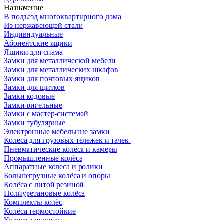
Назначение
В подъезд многоквартирного дома
Из нержавеющей стали
Индивидуальные
Абонентские ящики
Ящики для спама
Замки для металлической мебели
Замки для металлических шкафов
Замки для почтовых ящиков
Замки для щитков
Замки кодовые
Замки ригельные
Замки с мастер-системой
Замки тубулярные
Электронные мебельные замки
Колеса для грузовых тележек и тачек
Пневматические колёса и камеры
Промышленные колёса
Аппаратные колеса и ролики
Большегрузные колёса и опоры
Колёса с литой резиной
Полиуретановые колёса
Комплекты колёс
Колёса термостойкие
Колеса для рохли