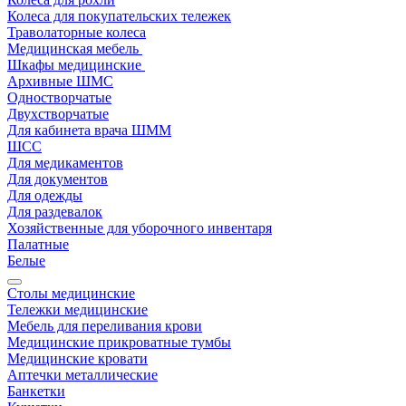
Колеса для покупательских тележек
Траволаторные колеса
Медицинская мебель
Шкафы медицинские
Архивные ШМС
Одностворчатые
Двухстворчатые
Для кабинета врача ШММ
ШСС
Для медикаментов
Для документов
Для одежды
Для раздевалок
Хозяйственные для уборочного инвентаря
Палатные
Белые
Столы медицинские
Тележки медицинские
Мебель для переливания крови
Медицинские прикроватные тумбы
Медицинские кровати
Аптечки металлические
Банкетки