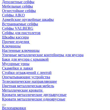
Депозитные сейфы
Мебельные сейфы
Огнестойкие сейфы
Сейфы AIKO
Армейские оружейные шкафы
Встраиваемые сейфы
Сейфы VALBERG
Сейфы для пистолетов
Шкафы кассира
Прочие изделия
Ключницы
Настенные ключницы
Уличные металлические контейнеры для мусора
Баки для мусора с крышкой
Мусорные урны
Скамейки и лавки
Стойки ограждений с лентой
Опечатывающие устройства
Телескопические направляющие
Цветная металлическая мебель
Металлические кровати
Кровати металлические двухъярусные
Кровати металлические одноярусные
Велопарковки