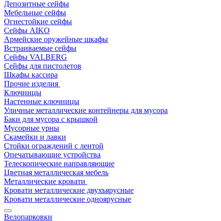
Депозитные сейфы
Мебельные сейфы
Огнестойкие сейфы
Сейфы AIKO
Армейские оружейные шкафы
Встраиваемые сейфы
Сейфы VALBERG
Сейфы для пистолетов
Шкафы кассира
Прочие изделия
Ключницы
Настенные ключницы
Уличные металлические контейнеры для мусора
Баки для мусора с крышкой
Мусорные урны
Скамейки и лавки
Стойки ограждений с лентой
Опечатывающие устройства
Телескопические направляющие
Цветная металлическая мебель
Металлические кровати
Кровати металлические двухъярусные
Кровати металлические одноярусные
Велопарковки