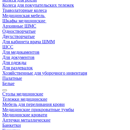
Колеса для покупательских тележек
Траволаторные колеса
Медицинская мебель
Шкафы медицинские
Архивные ШМС
Одностворчатые
Двухстворчатые
Для кабинета врача ШММ
ШСС
Для медикаментов
Для документов
Для одежды
Для раздевалок
Хозяйственные для уборочного инвентаря
Палатные
Белые
Столы медицинские
Тележки медицинские
Мебель для переливания крови
Медицинские прикроватные тумбы
Медицинские кровати
Аптечки металлические
Банкетки