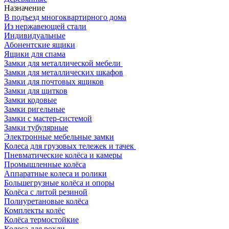
Назначение
В подъезд многоквартирного дома
Из нержавеющей стали
Индивидуальные
Абонентские ящики
Ящики для спама
Замки для металлической мебели
Замки для металлических шкафов
Замки для почтовых ящиков
Замки для щитков
Замки кодовые
Замки ригельные
Замки с мастер-системой
Замки тубулярные
Электронные мебельные замки
Колеса для грузовых тележек и тачек
Пневматические колёса и камеры
Промышленные колёса
Аппаратные колеса и ролики
Большегрузные колёса и опоры
Колёса с литой резиной
Полиуретановые колёса
Комплекты колёс
Колёса термостойкие
Колеса для рохли