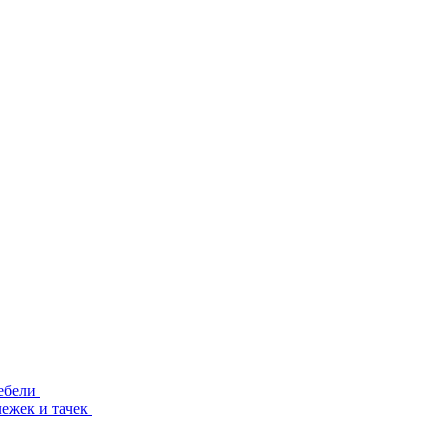
ебели
лежек и тачек