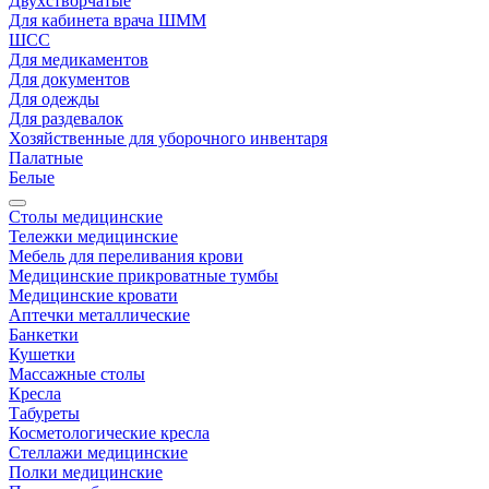
Двухстворчатые
Для кабинета врача ШММ
ШСС
Для медикаментов
Для документов
Для одежды
Для раздевалок
Хозяйственные для уборочного инвентаря
Палатные
Белые
Столы медицинские
Тележки медицинские
Мебель для переливания крови
Медицинские прикроватные тумбы
Медицинские кровати
Аптечки металлические
Банкетки
Кушетки
Массажные столы
Кресла
Табуреты
Косметологические кресла
Стеллажи медицинские
Полки медицинские