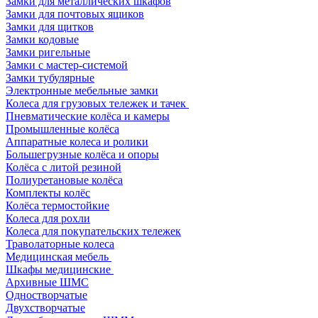
Замки для металлических шкафов
Замки для почтовых ящиков
Замки для щитков
Замки кодовые
Замки ригельные
Замки с мастер-системой
Замки тубулярные
Электронные мебельные замки
Колеса для грузовых тележек и тачек
Пневматические колёса и камеры
Промышленные колёса
Аппаратные колеса и ролики
Большегрузные колёса и опоры
Колёса с литой резиной
Полиуретановые колёса
Комплекты колёс
Колёса термостойкие
Колеса для рохли
Колеса для покупательских тележек
Траволаторные колеса
Медицинская мебель
Шкафы медицинские
Архивные ШМС
Одностворчатые
Двухстворчатые