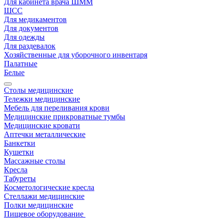
Для кабинета врача ШММ
ШСС
Для медикаментов
Для документов
Для одежды
Для раздевалок
Хозяйственные для уборочного инвентаря
Палатные
Белые
Столы медицинские
Тележки медицинские
Мебель для переливания крови
Медицинские прикроватные тумбы
Медицинские кровати
Аптечки металлические
Банкетки
Кушетки
Массажные столы
Кресла
Табуреты
Косметологические кресла
Стеллажи медицинские
Полки медицинские
Пищевое оборудование