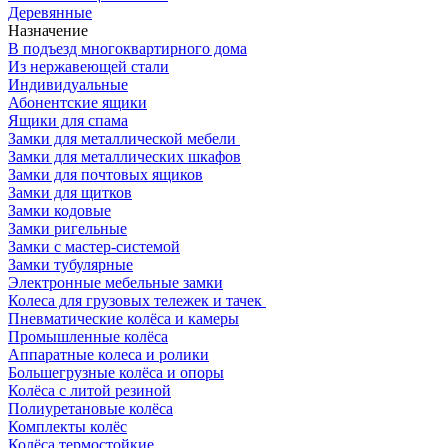
Деревянные
Назначение
В подъезд многоквартирного дома
Из нержавеющей стали
Индивидуальные
Абонентские ящики
Ящики для спама
Замки для металлической мебели
Замки для металлических шкафов
Замки для почтовых ящиков
Замки для щитков
Замки кодовые
Замки ригельные
Замки с мастер-системой
Замки тубулярные
Электронные мебельные замки
Колеса для грузовых тележек и тачек
Пневматические колёса и камеры
Промышленные колёса
Аппаратные колеса и ролики
Большегрузные колёса и опоры
Колёса с литой резиной
Полиуретановые колёса
Комплекты колёс
Колёса термостойкие