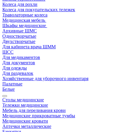
Колеса для рохли
Колеса для покупательских тележек
Траволаторные колеса
Медицинская мебель
Шкафы медицинские
Архивные ШМС
Одностворчатые
Двухстворчатые
Для кабинета врача ШММ
ШСС
Для медикаментов
Для документов
Для одежды
Для раздевалок
Хозяйственные для уборочного инвентаря
Палатные
Белые
Столы медицинские
Тележки медицинские
Мебель для переливания крови
Медицинские прикроватные тумбы
Медицинские кровати
Аптечки металлические
Банкетки