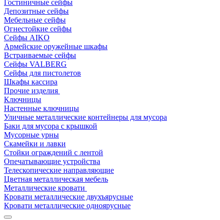
Гостиничные сейфы
Депозитные сейфы
Мебельные сейфы
Огнестойкие сейфы
Сейфы AIKO
Армейские оружейные шкафы
Встраиваемые сейфы
Сейфы VALBERG
Сейфы для пистолетов
Шкафы кассира
Прочие изделия
Ключницы
Настенные ключницы
Уличные металлические контейнеры для мусора
Баки для мусора с крышкой
Мусорные урны
Скамейки и лавки
Стойки ограждений с лентой
Опечатывающие устройства
Телескопические направляющие
Цветная металлическая мебель
Металлические кровати
Кровати металлические двухъярусные
Кровати металлические одноярусные