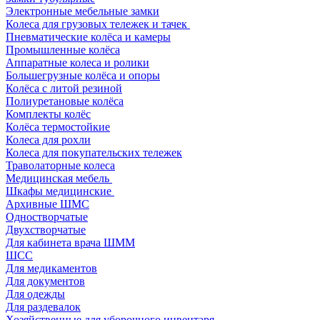
Электронные мебельные замки
Колеса для грузовых тележек и тачек
Пневматические колёса и камеры
Промышленные колёса
Аппаратные колеса и ролики
Большегрузные колёса и опоры
Колёса с литой резиной
Полиуретановые колёса
Комплекты колёс
Колёса термостойкие
Колеса для рохли
Колеса для покупательских тележек
Траволаторные колеса
Медицинская мебель
Шкафы медицинские
Архивные ШМС
Одностворчатые
Двухстворчатые
Для кабинета врача ШММ
ШСС
Для медикаментов
Для документов
Для одежды
Для раздевалок
Хозяйственные для уборочного инвентаря