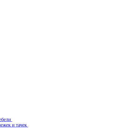
ебели
лежек и тачек